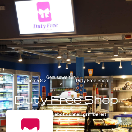
Genusswelten
Cinema 8 >
Duty Free Shop
>
Duty Free Shop
Grosses Angebot schnell griffbereit