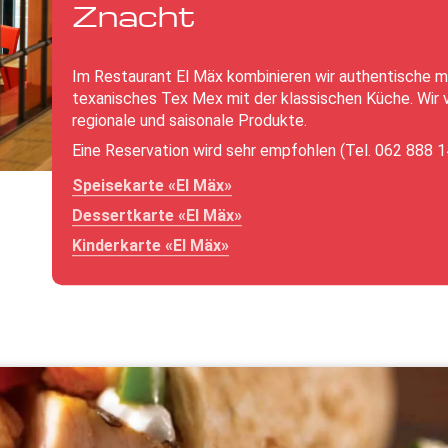
Znacht
Im Restaurant El Mäx kombinieren wir authentische 
texanisches Tex Mex mit der klassischen Küche. Wir
regionale und saisonale Produkte.
Eine Reservation wird sehr empfohlen (Tel. 062 888 1
Speisekarte «El Mäx»
Dessertkarte «El Mäx»
Kinderkarte «El Mäx»