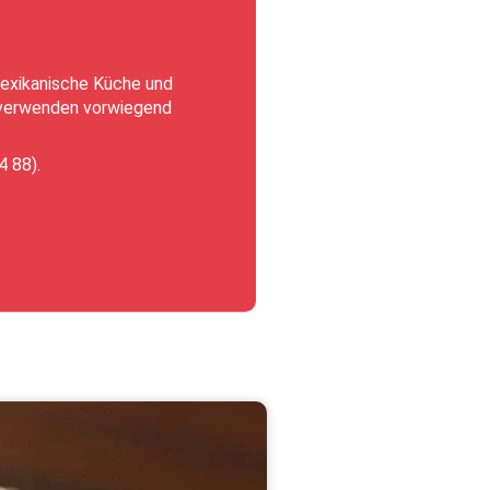
mexikanische Küche und
 verwenden vorwiegend
4 88).