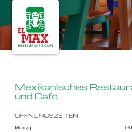
Mexikanisches Restaur
und Cafe
ÖFFNUNGSZEITEN
Montag
06: