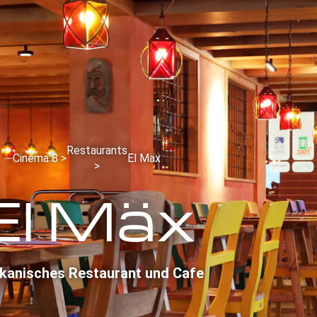
Restaurants
Cinema 8 >
El Mäx
>
El Mäx
kanisches Restaurant und Cafe