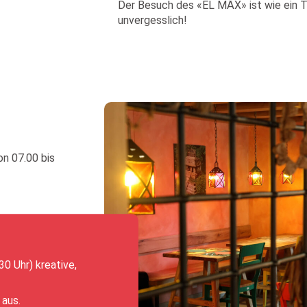
Der Besuch des «EL MÄX» ist wie ein T
unvergesslich!
on 07.00 bis
30 Uhr) kreative,
 aus.