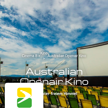
Kino
Cinema 8 >
Australian Openair Kino
>
Australian
Openair Kino
Kino unter freiem Himmel