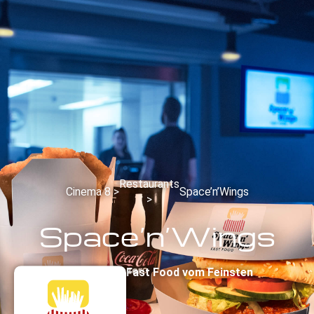
Restaurants
Cinema 8 >
Space’n’Wings
>
Space’n’Wings
Klassischer Fast Food vom Feinsten