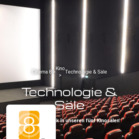
Kino
Cinema 8 >
Technologie & Säle
>
Technologie &
Säle
Neueste Technik in unseren fünf Kinosälen