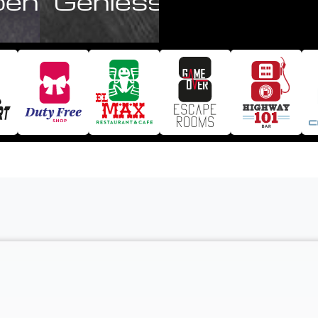
ben
Geniessen