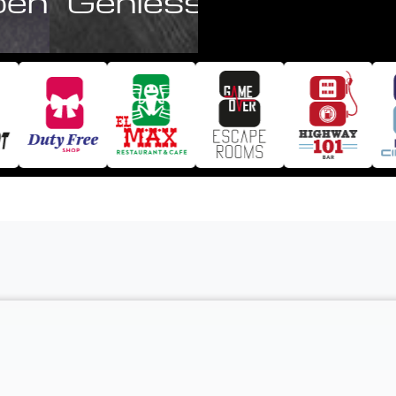
ben
Geniessen