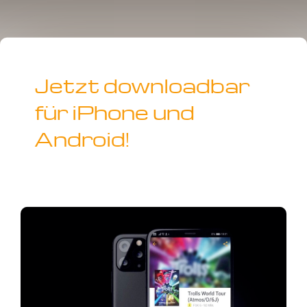
Jetzt downloadbar
für iPhone und
Android!