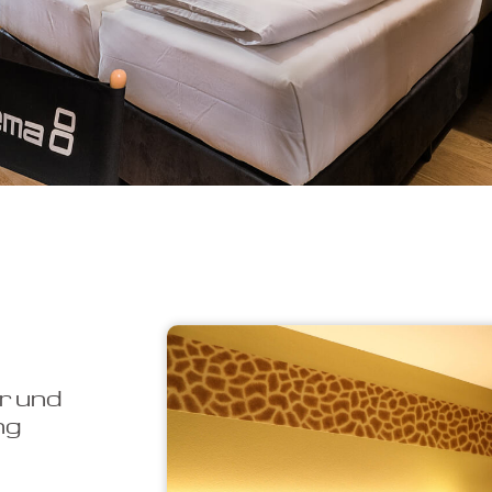
r und
ng