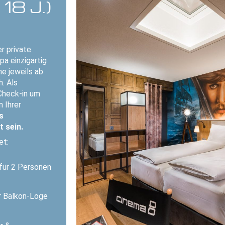
8 J.)
r private
pa einzigartig
he jeweils ab
. Als
Check-in um
n Ihrer
s
 sein.
et:
für 2 Personen
er Balkon-Loge