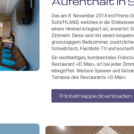
Aufenthalt in 
Das am 8. November 2014 eröffnete Dr
SchöftLAND, welches in die Erlebniswel
einem Himmel integriert ist, erwartet 
Zimmern. Diese sind mit einem bequem
grosszügigem Badezimmer, zusätzlicher
Schreibtisch, Flachbild-TV und koste
Ein reichhaltiges, kontinentales Frühstü
Restaurant «El Mäx», ist bei jeder Zim
inbegriffen. Weitere Speisen und Geträ
Terrasse des Restaurants «El Mäx».
Hotelmappe downloaden