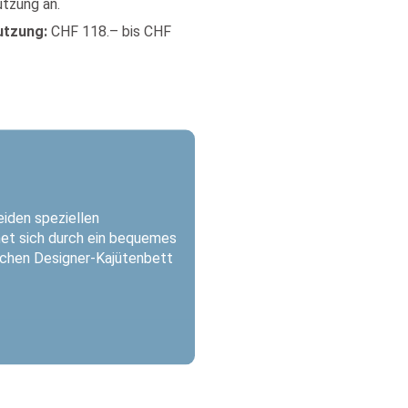
tzung an.
utzung:
CHF 118.– bis CHF
eiden speziellen
net sich durch ein bequemes
ischen Designer-Kajütenbett