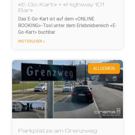
«E-Go-Kart» + «Highway 101
Bar»
Das E-Go-Kart ist auf dem «ONLINE
BOOKING»-Tool unter dem Erlebnisbereich «E-
Go-Kart» buchbar.
WEITERLESEN »
ALLGEMEIN
Parkplätze am Grenzweg